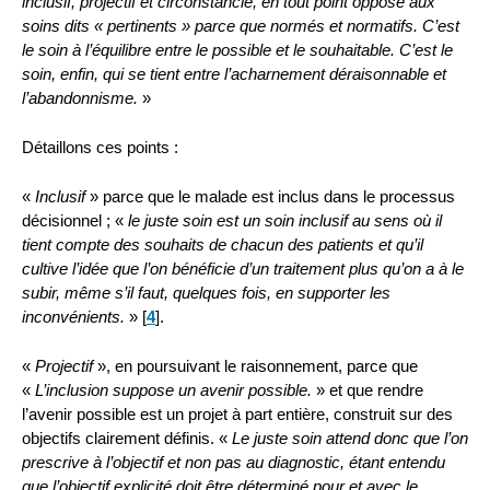
inclusif, projectif et circonstancié, en tout point opposé aux
soins dits « pertinents » parce que normés et normatifs. C’est
le soin à l’équilibre entre le possible et le souhaitable. C’est le
soin, enfin, qui se tient entre l’acharnement déraisonnable et
l’abandonnisme.
»
Détaillons ces points :
«
Inclusif
» parce que le malade est inclus dans le processus
décisionnel ; «
le juste soin est un soin inclusif au sens où il
tient compte des souhaits de chacun des patients et qu’il
cultive l’idée que l’on bénéficie d’un traitement plus qu’on a à le
subir, même s’il faut, quelques fois, en supporter les
inconvénients.
»
[
4
]
.
«
Projectif
», en poursuivant le raisonnement, parce que
«
L’inclusion suppose un avenir possible.
» et que rendre
l’avenir possible est un projet à part entière, construit sur des
objectifs clairement définis. «
Le juste soin attend donc que l’on
prescrive à l’objectif et non pas au diagnostic, étant entendu
que l’objectif explicité doit être déterminé pour et avec le