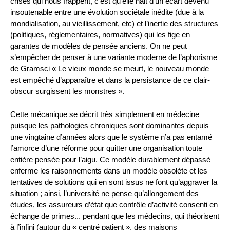
crises qui nous frappent, c’est qu’elle nait d’un écart devenu
insoutenable entre une évolution sociétale inédite (due à la
mondialisation, au vieillissement, etc) et l’inertie des structures
(politiques, réglementaires, normatives) qui les fige en
garantes de modèles de pensée anciens. On ne peut
s’empêcher de penser à une variante moderne de l’aphorisme
de Gramsci « Le vieux monde se meurt, le nouveau monde
est empêché d’apparaître et dans la persistance de ce clair-
obscur surgissent les monstres ».
Cette mécanique se décrit très simplement en médecine
puisque les pathologies chroniques sont dominantes depuis
une vingtaine d’années alors que le système n’a pas entamé
l’amorce d’une réforme pour quitter une organisation toute
entière pensée pour l’aigu. Ce modèle durablement dépassé
enferme les raisonnements dans un modèle obsolète et les
tentatives de solutions qui en sont issus ne font qu’aggraver la
situation ; ainsi, l’université ne pense qu’allongement des
études, les assureurs d’état que contrôle d’activité consenti en
échange de primes... pendant que les médecins, qui théorisent
à l’infini (autour du « centré patient », des maisons