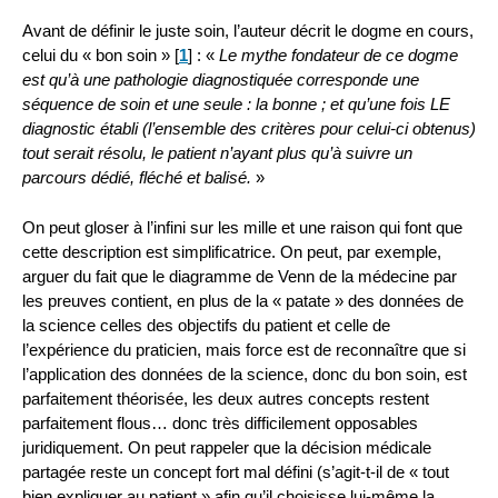
Avant de définir le juste soin, l’auteur décrit le dogme en cours,
celui du « bon soin »
[
1
]
: «
Le mythe fondateur de ce dogme
est qu’à une pathologie diagnostiquée corresponde une
séquence de soin et une seule : la bonne ; et qu’une fois LE
diagnostic établi (l’ensemble des critères pour celui-ci obtenus)
tout serait résolu, le patient n’ayant plus qu’à suivre un
parcours dédié, fléché et balisé.
»
On peut gloser à l’infini sur les mille et une raison qui font que
cette description est simplificatrice. On peut, par exemple,
arguer du fait que le diagramme de Venn de la médecine par
les preuves contient, en plus de la « patate » des données de
la science celles des objectifs du patient et celle de
l’expérience du praticien, mais force est de reconnaître que si
l’application des données de la science, donc du bon soin, est
parfaitement théorisée, les deux autres concepts restent
parfaitement flous… donc très difficilement opposables
juridiquement. On peut rappeler que la décision médicale
partagée reste un concept fort mal défini (s’agit-t-il de « tout
bien expliquer au patient » afin qu’il choisisse lui-même la